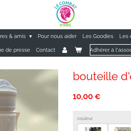
ires & amis
Pour nous aider
Les Goodies
Les
e de presse
Contact
Adhérer à l'asso
bouteille d
10,00 €
couleur