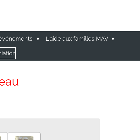
 événements
L'aide aux familles MAV
ciation
'eau