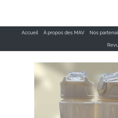
Passer
au
contenu
principal
Accueil
À propos des MAV
Nos partena
Revu