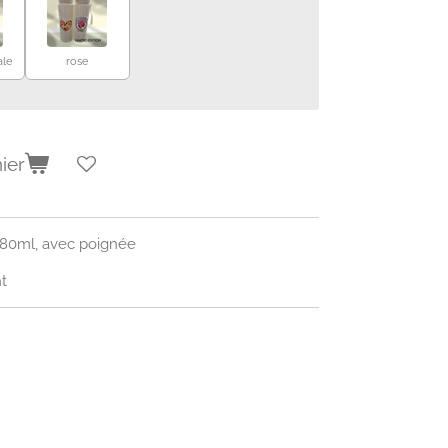
ale
rose
ier
780ml, avec poignée
t