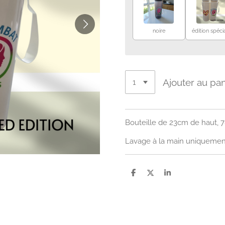
noire
édition spéci
Ajouter au pan
Bouteille de 23cm de haut, 
Lavage à la main uniquemen
P
P
P
a
a
a
r
r
r
t
t
t
a
a
a
g
g
g
e
e
e