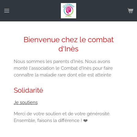
Passer
au
contenu
principal
Bienvenue chez le combat
d'Inès
Nous sommes les parents d'Inès. Nous avons
monté l'association le Combat d'Inès pour faire
connaître la maladie rare dont elle est atteinte
Solidarité
Je soutiens
Merci de votre soutien et de votre générosité.
Ensemble, faisons la différence ! ❤️