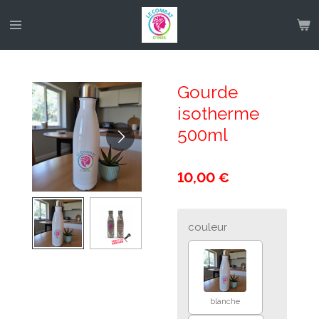
Passer
au
contenu
principal
Gourde
isotherme
500ml
10,00 €
couleur
blanche