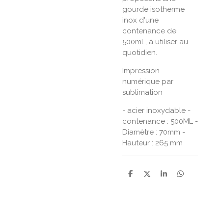
gourde isotherme
inox d'une
contenance de
500ml , à utiliser au
quotidien.
Impression
numérique par
sublimation
- acier inoxydable -
contenance : 500ML -
Diamètre : 70mm -
Hauteur : 265 mm
P
P
P
P
a
a
a
a
r
r
r
r
t
t
t
t
a
a
a
a
g
g
g
g